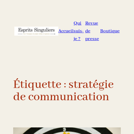
Aller
au
contenu
Qui
Revue
Accueil
suis-
de
Boutique
je ?
presse
Étiquette :
stratégie
de communication