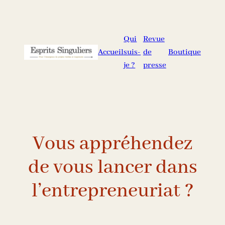
Aller
au
contenu
Qui
Revue
Accueil
suis-
de
Boutique
je ?
presse
Vous appréhendez
de vous lancer dans
l’entrepreneuriat ?