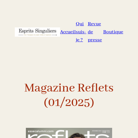
Aller
au
contenu
Qui
Revue
Accueil
suis-
de
Boutique
je ?
presse
Magazine Reflets
(01/2025)